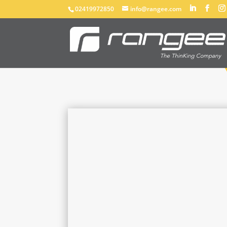
02419972850
info@rangee.com
Reseller finden
Kategorie
Umgebung
Radi
Status
Händler
Anzahl an Partnern
:
0