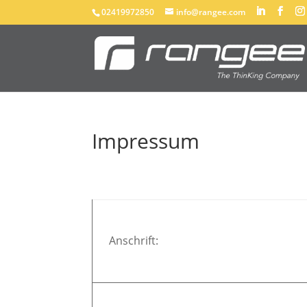
02419972850
info@rangee.com
Impressum
Anschrift: