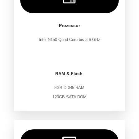
Prozessor
Intel N150 Quad Core bis 3,6 GHz
.
.
RAM & Flash
8GB DDR5 RAM
120GB SATA DOM