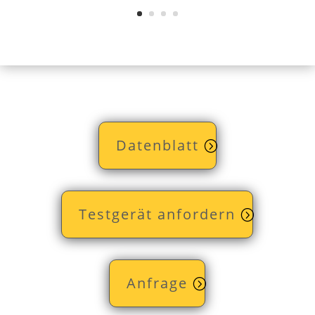
Datenblatt
Testgerät anfordern
Anfrage