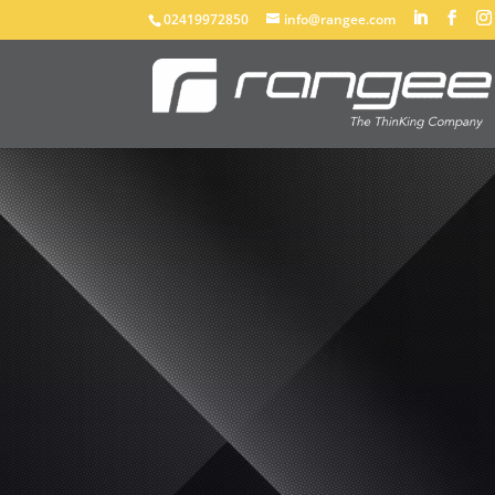
02419972850
info@rangee.com