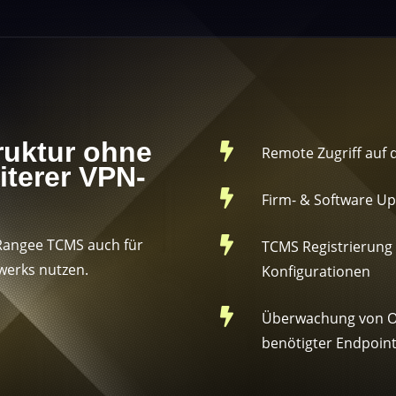
truktur ohne

Remote Zugriff auf 
iterer VPN-

Firm- & Software Up

angee TCMS auch für
TCMS Registrierung 
werks nutzen.
Konfigurationen

Überwachung von O
benötigter Endpoin