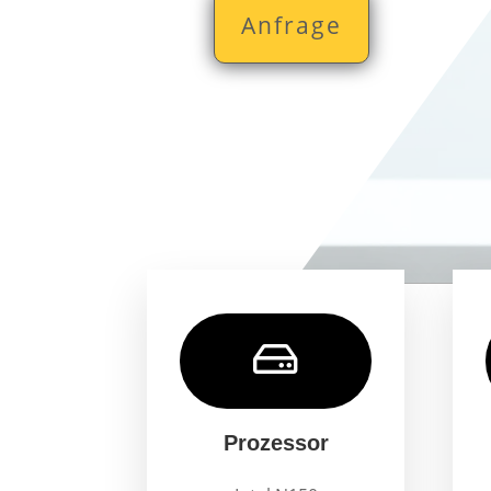
Anfrage

Prozessor