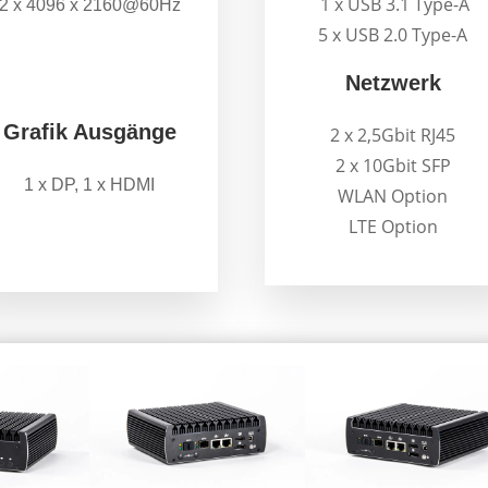
1 x USB 3.1 Type-A
2 x 4096 x 2160@60Hz
5 x USB 2.0 Type-A
.
Netzwerk
.
Grafik Ausgänge
2 x 2,5Gbit RJ45
2 x 10Gbit SFP
1 x DP, 1 x HDMI
WLAN Option
LTE Option
.