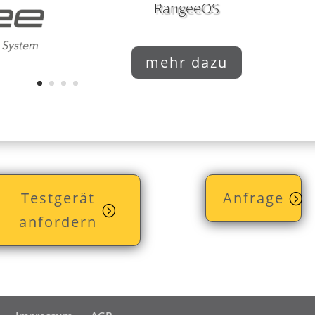
RangeeOS
mehr dazu
Testgerät
Anfrage
anfordern