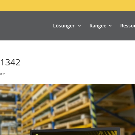
Lösungen
Rangee
Resso
N1342
are