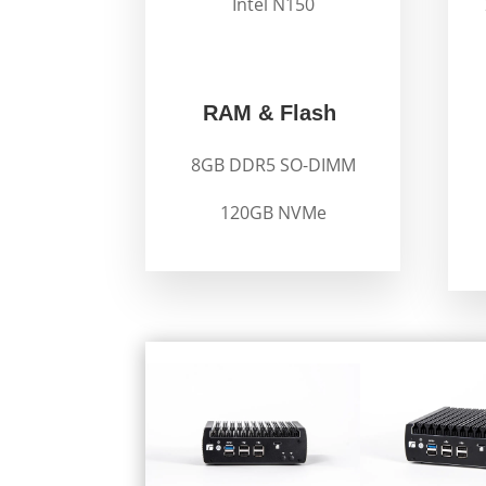
Intel N150
.
.
RAM & Flash
8GB DDR5 SO-DIMM
120GB NVMe