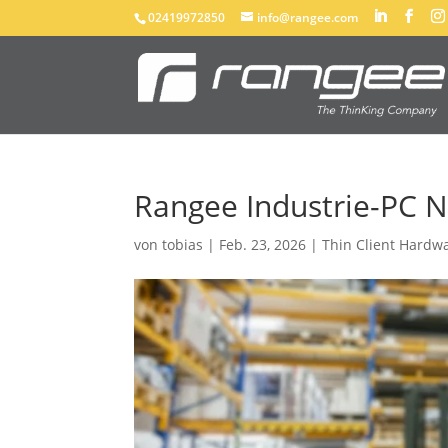
02419972850
info@rangee.com
Rangee Industrie-PC 
von
tobias
|
Feb. 23, 2026
|
Thin Client Hardw