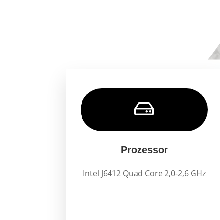

Prozessor
Intel J6412 Quad Core 2,0-2,6 GHz
.
.