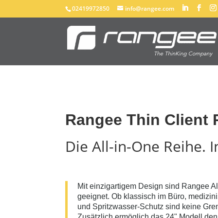
02419972850
info@rangee.com
Rangee Thin Client
Die All-in-One Reihe. I
Mit einzigartigem Design sind Rangee Al
geeignet. Ob klassisch im Büro, medizin
und Spritzwasser-Schutz sind keine Gre
Zusätzlich ermöglich das 24" Modell den