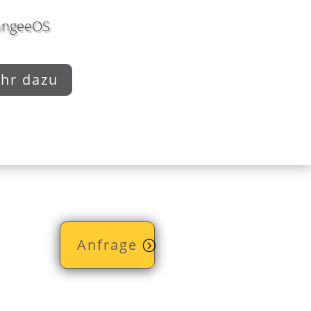
angeeOS
hr dazu
Anfrage