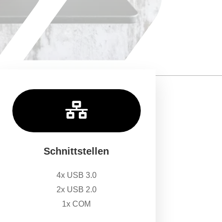

Schnittstellen
4x USB 3.0
2x USB 2.0
1x COM