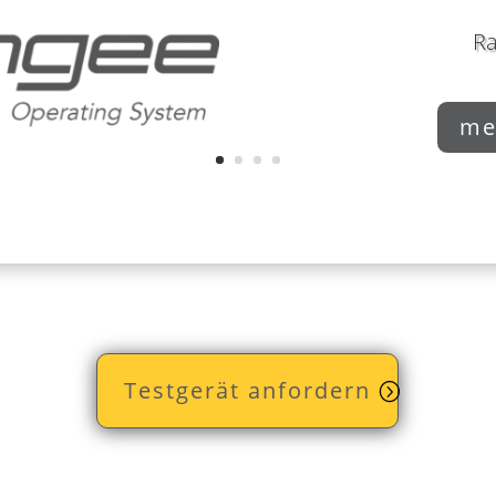
R
me
Testgerät anfordern