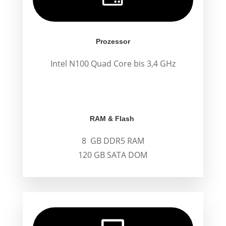
Prozessor
Intel N100 Quad Core bis 3,4 GHz
.
.
RAM & Flash
8 GB DDR5 RAM
120 GB SATA DOM