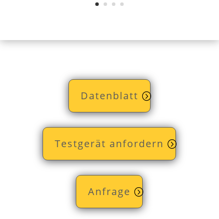
Datenblatt
Testgerät anfordern
Anfrage