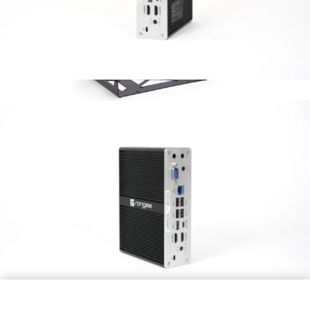
VESA Halterung
Universal-Halterung zur Anbringung an einen
Monitor.