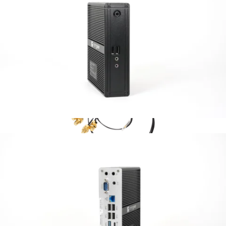
Zubehör
M.2 WLAN 802.11ac
WLAN Funktionserweiterung über ein internes
Intel WLAN Modul mit zwei Antennen.