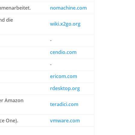
mmenarbeitet.
nomachine.com
nd die
wiki.x2go.org
-
cendio.com
-
ericom.com
rdesktop.org
der Amazon
teradici.com
ce One).
vmware.com