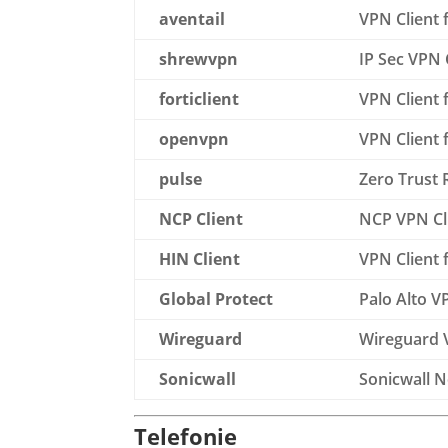
aventail
VPN Client 
shrewvpn
IP Sec VPN 
forticlient
VPN Client 
openvpn
VPN Client 
pulse
Zero Trust 
NCP Client
NCP VPN Cli
HIN Client
VPN Client 
Global Protect
Palo Alto V
Wireguard
Wireguard V
Sonicwall
Sonicwall N
Telefonie