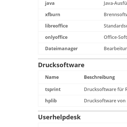
java
Java-Ausf
xfburn
Brennsoft
libreoffice
Standardso
onlyoffice
Office-Sof
Dateimanager
Bearbeitun
Drucksoftware
Name
Beschreibung
tsprint
Drucksoftware für 
hplib
Drucksoftware von 
Userhelpdesk