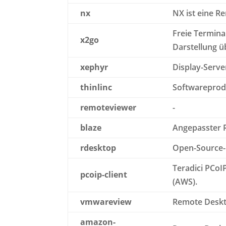
nx
NX ist eine 
Freie Termina
x2go
Darstellung 
xephyr
Display-Serve
thinlinc
Softwareprod
remoteviewer
-
blaze
Angepasster R
rdesktop
Open-Source-
Teradici PCoI
pcoip-client
(AWS).
vmwareview
Remote Deskt
amazon-