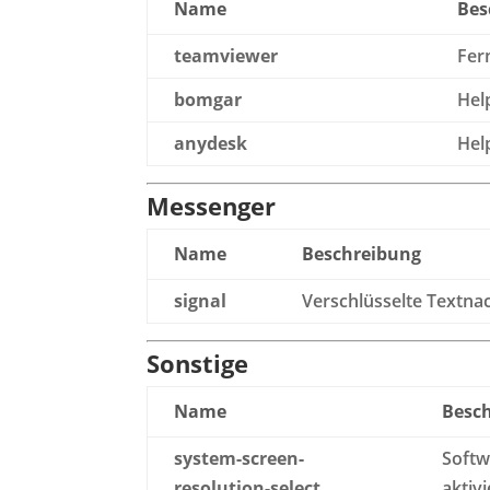
Name
Bes
teamviewer
Fer
bomgar
Hel
anydesk
Hel
Messenger
Name
Beschreibung
signal
Verschlüsselte Textnac
Sonstige
Name
Besc
system-screen-
Softw
resolution-select
aktiv