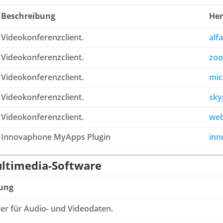
Beschreibung
Her
Videokonferenzclient.
alf
Videokonferenzclient.
zo
Videokonferenzclient.
mic
Videokonferenzclient.
sky
Videokonferenzclient.
we
Innovaphone MyApps Plugin
in
ltimedia-Software
bung
er für Audio- und Videodaten.