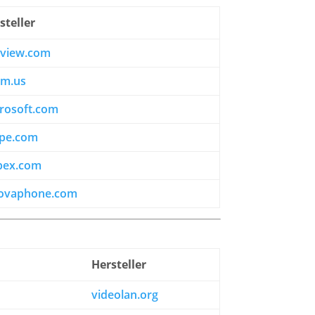
steller
aview.com
om.us
rosoft.com
pe.com
bex.com
novaphone.com
Hersteller
videolan.org